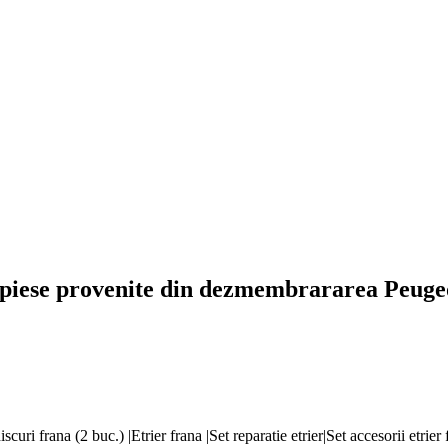
piese provenite din dezmembrararea Peugeo
curi frana (2 buc.) |Etrier frana |Set reparatie etrier|Set accesorii etrier 