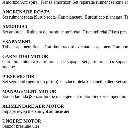
AmortizorArc spiral |Flansa amortizor |Set reparatie rulment sarcina a
ANGRENARE ROATA
Set rulment roata |Surub roata |Cap planetara |Burduf cap planetara |T
AMBREIAJ
Set ambreiaj |Rulment de presiune ambreiaj |Disc ambreiaj |Placa presi
ESAPAMENT
Toba esapament finala |Garnitura racord evacuare esapament |Tampon
GARNITURI MOTOR
Garnitura chiulasa |Garnitura capac supape |Set garnituri capac supape
supape
PIESE MOTOR
Set segmenti (pentru un piston) |Cuzineti biela |Cuzineti palier |Set
MANAGEMENT MOTOR
Sonda lambda |Senzor turatie management motor |Senzor temperatura aer
ALIMENTARE AER MOTOR
Supapa reglaj mers in gol admisie aer
UNGERE MOTOR
Senzor presiune ulei