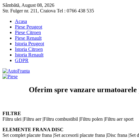
Sâmbătă, August 08, 2026
Str. Fulger nr. 211, Craiova Tel : 0766 438 535
Acasa
Piese Peugeot
Piese Citroen
Piese Renault
Istoria Peugeot
Istoria Citroen
Istoria Renault
GDPR
Oferim spre vanzare urmatoarele 
FILTRE
Filtru ulei |Filtru aer |Filtru combustibil |Filtru polen |Filtru aer sport
ELEMENTE FRANA DISC
Set complet placute frana |Set accesorii placute frana |Disc frana |Set dis