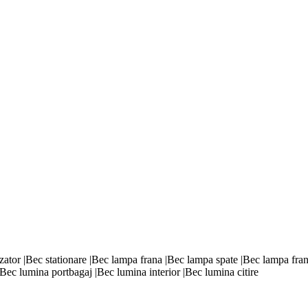
izator |Bec stationare |Bec lampa frana |Bec lampa spate |Bec lampa fra
Bec lumina portbagaj |Bec lumina interior |Bec lumina citire