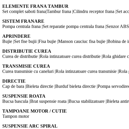
ELEMENTE FRANA TAMBUR
Set complet saboti frana|Tambur frana |Cilindru receptor frana |Set acc
SISTEM FRANARE
Pompa centrala frana |Set reparatie pompa centrala frana |Senzor ABS 
APRINDERE
Bujie |Set fise bujii |Fisa bujie |Manson cauciuc fisa bujie |Bobina de
DISTRIBUTIE CUREA
Curea de distributie |Rola intinzatoare curea distributie |Rola ghidare cu
TRANSMISIE CUREA
Curea transmisie cu caneluri |Rola intinzatoare curea transmisie |Rola 
DIRECTIE
Cap de bara |Bieleta directie |Burduf bieleta directie |Pompa servodire
SUSPENSIE ROATA
Bucsa bascula |Brat suspensie roata |Bucsa stabilizatoare |Bieleta antirul
TAMPOANE MOTOR / CUTIE
Tampon motor
SUSPENSIE ARC SPIRAL