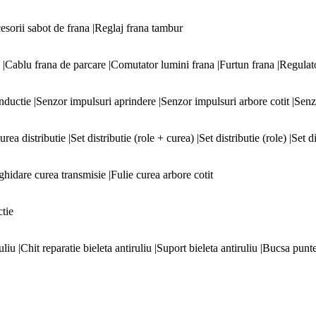
esorii sabot de frana |Reglaj frana tambur
|Cablu frana de parcare |Comutator lumini frana |Furtun frana |Regulato
 inductie |Senzor impulsuri aprindere |Senzor impulsuri arbore cotit |Sen
rea distributie |Set distributie (role + curea) |Set distributie (role) |Set
ghidare curea transmisie |Fulie curea arbore cotit
ctie
iu |Chit reparatie bieleta antiruliu |Suport bieleta antiruliu |Bucsa punte