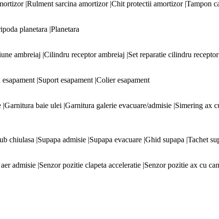
mortizor |Rulment sarcina amortizor |Chit protectii amortizor |Tampon c
ripoda planetara |Planetara
une ambreiaj |Cilindru receptor ambreiaj |Set reparatie cilindru recept
 esapament |Suport esapament |Colier esapament
 |Garnitura baie ulei |Garnitura galerie evacuare/admisie |Simering ax 
 surub chiulasa |Supapa admisie |Supapa evacuare |Ghid supapa |Tachet s
 admisie |Senzor pozitie clapeta acceleratie |Senzor pozitie ax cu cam