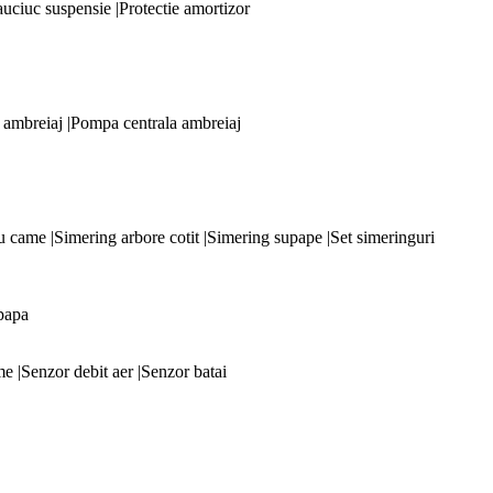
auciuc suspensie |Protectie amortizor
or ambreiaj |Pompa centrala ambreiaj
cu came |Simering arbore cotit |Simering supape |Set simeringuri
upapa
e |Senzor debit aer |Senzor batai