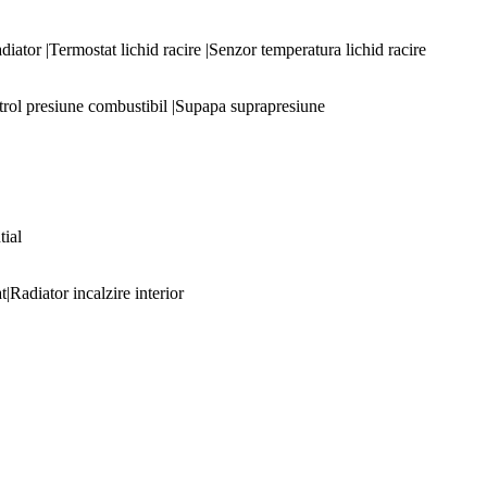
iator |Termostat lichid racire |Senzor temperatura lichid racire
trol presiune combustibil |Supapa suprapresiune
tial
|Radiator incalzire interior