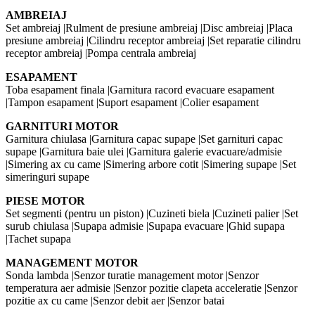
AMBREIAJ
Set ambreiaj |Rulment de presiune ambreiaj |Disc ambreiaj |Placa
presiune ambreiaj |Cilindru receptor ambreiaj |Set reparatie cilindru
receptor ambreiaj |Pompa centrala ambreiaj
ESAPAMENT
Toba esapament finala |Garnitura racord evacuare esapament
|Tampon esapament |Suport esapament |Colier esapament
GARNITURI MOTOR
Garnitura chiulasa |Garnitura capac supape |Set garnituri capac
supape |Garnitura baie ulei |Garnitura galerie evacuare/admisie
|Simering ax cu came |Simering arbore cotit |Simering supape |Set
simeringuri supape
PIESE MOTOR
Set segmenti (pentru un piston) |Cuzineti biela |Cuzineti palier |Set
surub chiulasa |Supapa admisie |Supapa evacuare |Ghid supapa
|Tachet supapa
MANAGEMENT MOTOR
Sonda lambda |Senzor turatie management motor |Senzor
temperatura aer admisie |Senzor pozitie clapeta acceleratie |Senzor
pozitie ax cu came |Senzor debit aer |Senzor batai