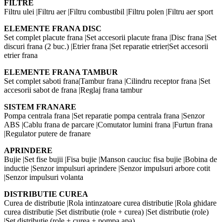
FILTRE
Filtru ulei |Filtru aer |Filtru combustibil |Filtru polen |Filtru aer sport
ELEMENTE FRANA DISC
Set complet placute frana |Set accesorii placute frana |Disc frana |Set
discuri frana (2 buc.) |Etrier frana |Set reparatie etrier|Set accesorii
etrier frana
ELEMENTE FRANA TAMBUR
Set complet saboti frana|Tambur frana |Cilindru receptor frana |Set
accesorii sabot de frana |Reglaj frana tambur
SISTEM FRANARE
Pompa centrala frana |Set reparatie pompa centrala frana |Senzor
ABS |Cablu frana de parcare |Comutator lumini frana |Furtun frana
|Regulator putere de franare
APRINDERE
Bujie |Set fise bujii |Fisa bujie |Manson cauciuc fisa bujie |Bobina de
inductie |Senzor impulsuri aprindere |Senzor impulsuri arbore cotit
|Senzor impulsuri volanta
DISTRIBUTIE CUREA
Curea de distributie |Rola intinzatoare curea distributie |Rola ghidare
curea distributie |Set distributie (role + curea) |Set distributie (role)
|Set distributie (role + curea + pompa apa)