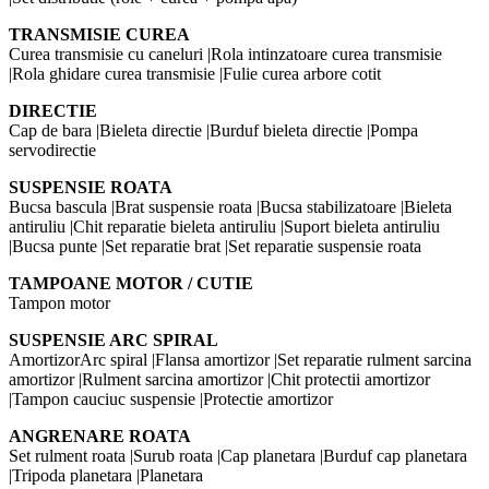
TRANSMISIE CUREA
Curea transmisie cu caneluri |Rola intinzatoare curea transmisie
|Rola ghidare curea transmisie |Fulie curea arbore cotit
DIRECTIE
Cap de bara |Bieleta directie |Burduf bieleta directie |Pompa
servodirectie
SUSPENSIE ROATA
Bucsa bascula |Brat suspensie roata |Bucsa stabilizatoare |Bieleta
antiruliu |Chit reparatie bieleta antiruliu |Suport bieleta antiruliu
|Bucsa punte |Set reparatie brat |Set reparatie suspensie roata
TAMPOANE MOTOR / CUTIE
Tampon motor
SUSPENSIE ARC SPIRAL
AmortizorArc spiral |Flansa amortizor |Set reparatie rulment sarcina
amortizor |Rulment sarcina amortizor |Chit protectii amortizor
|Tampon cauciuc suspensie |Protectie amortizor
ANGRENARE ROATA
Set rulment roata |Surub roata |Cap planetara |Burduf cap planetara
|Tripoda planetara |Planetara