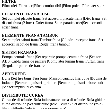
FILTRE
Filtru ulei |Filtru aer |Filtru combustibil |Filtru polen |Filtru aer sport
ELEMENTE FRANA DISC
Set complet placute frana |Set accesorii placute frana |Disc frana |Set
discuri frana (2 buc.) |Etrier frana |Set reparatie etrier|Set accesorii
etrier frana
ELEMENTE FRANA TAMBUR
Set complet saboti frana|Tambur frana |Cilindru receptor frana |Set
accesorii sabot de frana |Reglaj frana tambur
SISTEM FRANARE
Pompa centrala frana |Set reparatie pompa centrala frana |Senzor
ABS |Cablu frana de parcare |Comutator lumini frana |Furtun frana
|Regulator putere de franare
APRINDERE
Bujie |Set fise bujii |Fisa bujie |Manson cauciuc fisa bujie |Bobina de
inductie |Senzor impulsuri aprindere |Senzor impulsuri arbore cotit
|Senzor impulsuri volanta
DISTRIBUTIE CUREA
Curea de distributie |Rola intinzatoare curea distributie |Rola ghidare
curea distributie |Set distributie (role + curea) |Set distributie (role)
|Set distributie (role + curea + pompa apa)