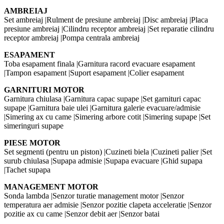
AMBREIAJ
Set ambreiaj |Rulment de presiune ambreiaj |Disc ambreiaj |Placa
presiune ambreiaj |Cilindru receptor ambreiaj |Set reparatie cilindru
receptor ambreiaj |Pompa centrala ambreiaj
ESAPAMENT
Toba esapament finala |Garnitura racord evacuare esapament
|Tampon esapament |Suport esapament |Colier esapament
GARNITURI MOTOR
Garnitura chiulasa |Garnitura capac supape |Set garnituri capac
supape |Garnitura baie ulei |Garnitura galerie evacuare/admisie
|Simering ax cu came |Simering arbore cotit |Simering supape |Set
simeringuri supape
PIESE MOTOR
Set segmenti (pentru un piston) |Cuzineti biela |Cuzineti palier |Set
surub chiulasa |Supapa admisie |Supapa evacuare |Ghid supapa
|Tachet supapa
MANAGEMENT MOTOR
Sonda lambda |Senzor turatie management motor |Senzor
temperatura aer admisie |Senzor pozitie clapeta acceleratie |Senzor
pozitie ax cu came |Senzor debit aer |Senzor batai