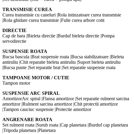
TRANSMISIE CUREA
Curea transmisie cu caneluri |Rola intinzatoare curea transmisie
|Rola ghidare curea transmisie |Fulie curea arbore cotit
DIRECTIE
Cap de bara |Bieleta directie |Burduf bieleta directie |Pompa
servodirectie
SUSPENSIE ROATA
Bucsa bascula |Brat suspensie roata |Bucsa stabilizatoare |Bieleta
antiruliu |Chit reparatie bieleta antiruliu |Suport bieleta antiruliu
|Bucsa punte |Set reparatie brat |Set reparatie suspensie roata
TAMPOANE MOTOR / CUTIE
Tampon motor
SUSPENSIE ARC SPIRAL
AmortizorArc spiral |Flansa amortizor |Set reparatie rulment sarcina
amortizor |Rulment sarcina amortizor |Chit protectii amortizor
|Tampon cauciuc suspensie |Protectie amortizor
ANGRENARE ROATA
Set rulment roata |Surub roata |Cap planetara |Burduf cap planetara
|Tripoda planetara |Planetara