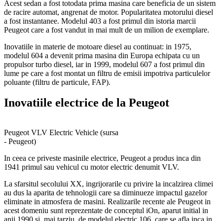
Acest sedan a fost totodata prima masina care beneficia de un sistem
de racire automat, angrenat de motor. Popularitatea motorului diesel
a fost instantanee. Modelul 403 a fost primul din istoria marcii
Peugeot care a fost vandut in mai mult de un milion de exemplare.
Inovatiile in materie de motoare diesel au continuat: in 1975,
modelul 604 a devenit prima masina din Europa echipata cu un
propulsor turbo diesel, iar in 1999, modelul 607 a fost primul din
lume pe care a fost montat un filtru de emisii impotriva particulelor
poluante (filtru de particule, FAP).
Inovatiile electrice de la Peugeot
Peugeot VLV Electric Vehicle (sursa
- Peugeot)
In ceea ce priveste masinile electrice, Peugeot a produs inca din
1941 primul sau vehicul cu motor electric denumit VLV.
La sfarsitul secolului XX, ingrijorarile cu privire la incalzirea climei
au dus la aparita de tehnologii care sa diminueze impactul gazelor
eliminate in atmosfera de masini. Realizarile recente ale Peugeot in
acest domeniu sunt reprezentate de conceptul iOn, aparut initial in
anii 1990 si, mai tarziu, de modelul electric 106, care se afla inca in