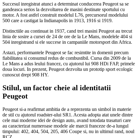
Succesul inregistrat atunci a determinat conducerea Peugeot sa se
gandeasca serios la dezvoltarea de masini destinate sportului cu
motor. A fost astfel construit modelul L76, precursorul modelului
500 care a castigat la Indianapolis in 1913, 1916 si 1919.
Distinctiile au continuat in 1937, cand trei masini Peugeot au trecut
linia de sosire a cursei de 24 de ore de la Le Mans, modelele 404 si
504 inregistrand si ele succese in campaniile motorsport din Africa.
Astazi, performantele Peugeot se fac resimtite in domenii precum
fiabilitatea si consumul redus de combustibil. Cursa din 2009 de la
Le Mans a adus leului francez, cu ajutorul lui 908 HDi FAP, primele
doua locuri. In prezent, Peugeot dezvolta un prototip sport ecologic
cunoscut drept 908 HY.
Stilul, un factor cheie al identitatii
Peugeot
Peugeot si-a reafirmat ambitia de a reprezenta un simbol in materie
de stil cu ajutorul roadster-ului SR1. Acesta adopta atat unele dintre
cele mai moderne idei de design auto, avand totodata trasaturi care
au caracterizat numeroase modele ale marcii franceze de-a lungul
timpului: 402, 404, 504, 205, 406 Coupe si, nu in ultimul rand, noul
RCZ.