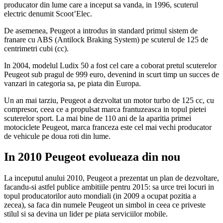
producator din lume care a inceput sa vanda, in 1996, scuterul
electric denumit Scoot’Elec.
De asemenea, Peugeot a introdus in standard primul sistem de
franare cu ABS (Antilock Braking System) pe scuterul de 125 de
centrimetri cubi (cc).
In 2004, modelul Ludix 50 a fost cel care a coborat pretul scuterelor
Peugeot sub pragul de 999 euro, devenind in scurt timp un succes de
vanzari in categoria sa, pe piata din Europa.
Un an mai tarziu, Peugeot a dezvoltat un motor turbo de 125 cc, cu
compresor, ceea ce a propulsat marca frantuzeasca in topul pietei
scuterelor sport. La mai bine de 110 ani de la aparitia primei
motociclete Peugeot, marca franceza este cel mai vechi producator
de vehicule pe doua roti din lume.
In 2010 Peugeot evolueaza din nou
La inceputul anului 2010, Peugeot a prezentat un plan de dezvoltare,
facandu-si astfel publice ambitiile pentru 2015: sa urce trei locuri in
topul producatorilor auto mondiali (in 2009 a ocupat pozitia a
zecea), sa faca din numele Peugeot un simbol in ceea ce priveste
stilul si sa devina un lider pe piata serviciilor mobile.