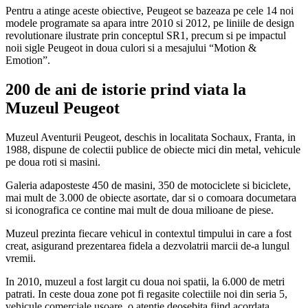
Pentru a atinge aceste obiective, Peugeot se bazeaza pe cele 14 noi
modele programate sa apara intre 2010 si 2012, pe liniile de design
revolutionare ilustrate prin conceptul SR1, precum si pe impactul
noii sigle Peugeot in doua culori si a mesajului “Motion &
Emotion”.
200 de ani de istorie prind viata la
Muzeul Peugeot
Muzeul Aventurii Peugeot, deschis in localitata Sochaux, Franta, in
1988, dispune de colectii publice de obiecte mici din metal, vehicule
pe doua roti si masini.
Galeria adaposteste 450 de masini, 350 de motociclete si biciclete,
mai mult de 3.000 de obiecte asortate, dar si o comoara documetara
si iconografica ce contine mai mult de doua milioane de piese.
Muzeul prezinta fiecare vehicul in contextul timpului in care a fost
creat, asigurand prezentarea fidela a dezvolatrii marcii de-a lungul
vremii.
In 2010, muzeul a fost largit cu doua noi spatii, la 6.000 de metri
patrati. In ceste doua zone pot fi regasite colectiile noi din seria 5,
vehicule comerciale usoare, o atentie deosebita fiind acordata