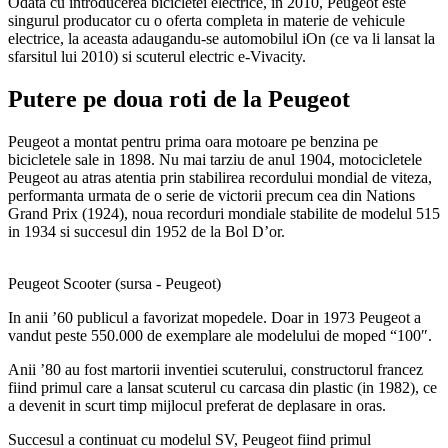
Odata cu introducerea bicicletei electrice, in 2010, Peugeot este
singurul producator cu o oferta completa in materie de vehicule
electrice, la aceasta adaugandu-se automobilul iOn (ce va li lansat la
sfarsitul lui 2010) si scuterul electric e-Vivacity.
Putere pe doua roti de la Peugeot
Peugeot a montat pentru prima oara motoare pe benzina pe
bicicletele sale in 1898. Nu mai tarziu de anul 1904, motocicletele
Peugeot au atras atentia prin stabilirea recordului mondial de viteza,
performanta urmata de o serie de victorii precum cea din Nations
Grand Prix (1924), noua recorduri mondiale stabilite de modelul 515
in 1934 si succesul din 1952 de la Bol D’or.
Peugeot Scooter (sursa - Peugeot)
In anii ’60 publicul a favorizat mopedele. Doar in 1973 Peugeot a
vandut peste 550.000 de exemplare ale modelului de moped “100″.
Anii ’80 au fost martorii inventiei scuterului, constructorul francez
fiind primul care a lansat scuterul cu carcasa din plastic (in 1982), ce
a devenit in scurt timp mijlocul preferat de deplasare in oras.
Succesul a continuat cu modelul SV, Peugeot fiind primul