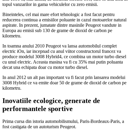
topul vanzarilor in gama vehiculelor cu zero emisii.
Bineinteles, cel mai mare efort tehnologic a fost facut pentru
reducerea continua a emisiilor poluante in cazul motoarelor natural
aspirate. In prezent, jumatate dintre masinile Peugeot vandute in
Europa au emisii sub 130 de grame de dioxid de carbon pe
kilometru.
In toamna anului 2010 Peugeot va lansa automobilul complet
electric iOn, iar incepnad cu anul viitor constructorul francez va
produce modelul 3008 Hybrid4, ce combina un motor turbo diesel
cu unul electric. Aceasta masina va fi cu 35% mai putin poluanta
decat una echipata doar cu motor turbo diesel.
In anul 2012 un alt pas important va fi facut prin lansarea modelui
3008 Hybrid ce va emite doar 50 de grame de dioxid de carbon pe
kilometru.
Inovatiile ecologice, generate de
performantele sportive
Prima cursa din istoria automobilismului, Paris-Bordeaux-Paris, a
fost castigata de un autoturism Peugeot.