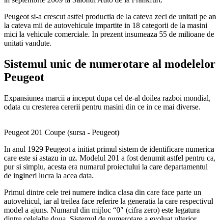
Peugeot si-a crescut astfel productia de la cateva zeci de unitati pe an
la cateva mii de autovehicule impartite in 18 categorii de la masini
mici la vehicule comerciale. In prezent insumeaza 55 de milioane de
unitati vandute.
Sistemul unic de numerotare al modelelor
Peugeot
Expansiunea marcii a inceput dupa cel de-al doilea razboi mondial,
odata cu cresterea cererii pentru masini din ce in ce mai diverse.
Peugeot 201 Coupe (sursa - Peugeot)
In anul 1929 Peugeot a initiat primul sistem de identificare numerica
care este si astazu in uz. Modelul 201 a fost denumit astfel pentru ca,
pur si simplu, acesta era numarul proiectului la care departamentul
de ingineri lucra la acea data.
Primul dintre cele trei numere indica clasa din care face parte un
autovehicul, iar al treilea face referire la generatia la care respectivul
model a ajuns. Numarul din mijloc “0″ (cifra zero) este legatura
dintre celelalte doua. Sistemul de numerotare a evoluat ulterior.