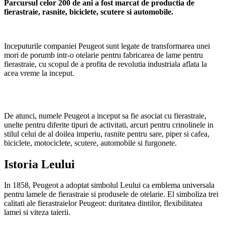
Parcursul celor 200 de ani a fost marcat de productia de
fierastraie, rasnite, biciclete, scutere si automobile.
Inceputurile companiei Peugeot sunt legate de transformarea unei
mori de porumb intr-o otelarie pentru fabricarea de lame pentru
fierastraie, cu scopul de a profita de revolutia industriala aflata la
acea vreme la inceput.
De atunci, numele Peugeot a inceput sa fie asociat cu fierastraie,
unelte pentru diferite tipuri de activitati, arcuri pentru crinolinele in
stilul celui de al doilea imperiu, rasnite pentru sare, piper si cafea,
biciclete, motociclete, scutere, automobile si furgonete.
Istoria Leului
In 1858, Peugeot a adoptat simbolul Leului ca emblema universala
pentru lamele de fierastraie si produsele de otelarie. El simboliza trei
calitati ale fierastraielor Peugeot: duritatea dintilor, flexibilitatea
lamei si viteza taierii.