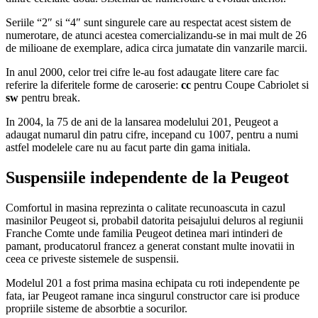
Seriile “2″ si “4″ sunt singurele care au respectat acest sistem de
numerotare, de atunci acestea comercializandu-se in mai mult de 26
de milioane de exemplare, adica circa jumatate din vanzarile marcii.
In anul 2000, celor trei cifre le-au fost adaugate litere care fac
referire la diferitele forme de caroserie:
cc
pentru Coupe Cabriolet si
sw
pentru break.
In 2004, la 75 de ani de la lansarea modelului 201, Peugeot a
adaugat numarul din patru cifre, incepand cu 1007, pentru a numi
astfel modelele care nu au facut parte din gama initiala.
Suspensiile independente de la Peugeot
Comfortul in masina reprezinta o calitate recunoascuta in cazul
masinilor Peugeot si, probabil datorita peisajului deluros al regiunii
Franche Comte unde familia Peugeot detinea mari intinderi de
pamant, producatorul francez a generat constant multe inovatii in
ceea ce priveste sistemele de suspensii.
Modelul 201 a fost prima masina echipata cu roti independente pe
fata, iar Peugeot ramane inca singurul constructor care isi produce
propriile sisteme de absorbtie a socurilor.