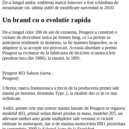
De-a lungul anilor, emblema marcii franceze a fost schimbata de
nenumarate ori, ultima astfel de modificare survenind in 2010.
Un brand cu o evolutie rapida
De-a lungul celor 200 de ani de existenta, Peugeot a construit o
viziune de dezvoltare unica pe termen lung, ce i-a permis sa
anticipeze tendintele in domeniu, sa fie inaintea timpurilor, sa se
adapteze si sa accepte noi provocari. Aceasta abordare a permis
Peugeot sa evolueze de la fabricarea de biciclete si motociclete
(produse inca din 1886), la masini, in 1891.
Peugeot 403 Saloon (sursa -
Peugeot)
Ulterior, marca frantuzeasca a trecut de la producerea primei sale
masini pe benzina, denumita Type 2, la modele din ce in ce mai
sofisticate.
Astfel, printre cele mai sonore masini lansate de Peugeot se regasesc
modelul 403, primul sedan diesel produs in masa, modelul 205, un
adevarat simbol auto gratie multiplelor sale versiuni si victorii
obtinute in motorsport, dar si de masina-motocicleta BB1 prezentata
in septembrie 2009 la Salonul Auto de la Frankfurt.