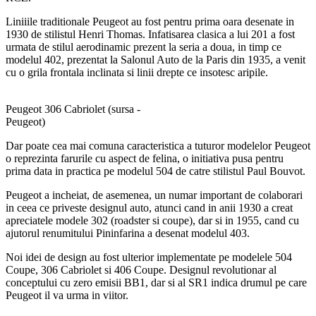
Liniiile traditionale Peugeot au fost pentru prima oara desenate in
1930 de stilistul Henri Thomas. Infatisarea clasica a lui 201 a fost
urmata de stilul aerodinamic prezent la seria a doua, in timp ce
modelul 402, prezentat la Salonul Auto de la Paris din 1935, a venit
cu o grila frontala inclinata si linii drepte ce insotesc aripile.
Peugeot 306 Cabriolet (sursa -
Peugeot)
Dar poate cea mai comuna caracteristica a tuturor modelelor Peugeot
o reprezinta farurile cu aspect de felina, o initiativa pusa pentru
prima data in practica pe modelul 504 de catre stilistul Paul Bouvot.
Peugeot a incheiat, de asemenea, un numar important de colaborari
in ceea ce priveste designul auto, atunci cand in anii 1930 a creat
apreciatele modele 302 (roadster si coupe), dar si in 1955, cand cu
ajutorul renumitului Pininfarina a desenat modelul 403.
Noi idei de design au fost ulterior implementate pe modelele 504
Coupe, 306 Cabriolet si 406 Coupe. Designul revolutionar al
conceptului cu zero emisii BB1, dar si al SR1 indica drumul pe care
Peugeot il va urma in viitor.