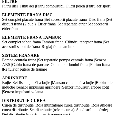
FILTRE
Filtru ulei |Filtru aer |Filtru combustibil |Filtru polen |Filtru aer sport
ELEMENTE FRANA DISC
Set complet placute frana |Set accesorii placute frana |Disc frana |Set
discuri frana (2 buc.) |Etrier frana |Set reparatie etrier|Set accesorii
etrier frana
ELEMENTE FRANA TAMBUR
Set complet saboti frana|Tambur frana |Cilindru receptor frana |Set
accesorii sabot de frana |Reglaj frana tambur
SISTEM FRANARE
Pompa centrala frana |Set reparatie pompa centrala frana |Senzor
ABS |Cablu frana de parcare |Comutator lumini frana |Furtun frana
|Regulator putere de franare
APRINDERE
Bujie |Set fise bujii |Fisa bujie |Manson cauciuc fisa bujie |Bobina de
inductie |Senzor impulsuri aprindere |Senzor impulsuri arbore cotit
|Senzor impulsuri volanta
DISTRIBUTIE CUREA
Curea de distributie |Rola intinzatoare curea distributie |Rola ghidare
curea distributie |Set distributie (role + curea) |Set distributie (role)
|Set distributie (role + curea + pompa apa)