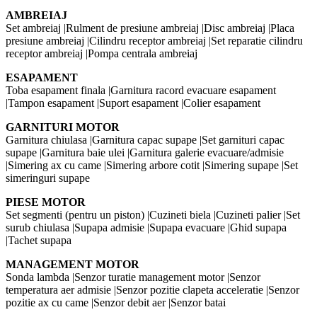
AMBREIAJ
Set ambreiaj |Rulment de presiune ambreiaj |Disc ambreiaj |Placa
presiune ambreiaj |Cilindru receptor ambreiaj |Set reparatie cilindru
receptor ambreiaj |Pompa centrala ambreiaj
ESAPAMENT
Toba esapament finala |Garnitura racord evacuare esapament
|Tampon esapament |Suport esapament |Colier esapament
GARNITURI MOTOR
Garnitura chiulasa |Garnitura capac supape |Set garnituri capac
supape |Garnitura baie ulei |Garnitura galerie evacuare/admisie
|Simering ax cu came |Simering arbore cotit |Simering supape |Set
simeringuri supape
PIESE MOTOR
Set segmenti (pentru un piston) |Cuzineti biela |Cuzineti palier |Set
surub chiulasa |Supapa admisie |Supapa evacuare |Ghid supapa
|Tachet supapa
MANAGEMENT MOTOR
Sonda lambda |Senzor turatie management motor |Senzor
temperatura aer admisie |Senzor pozitie clapeta acceleratie |Senzor
pozitie ax cu came |Senzor debit aer |Senzor batai