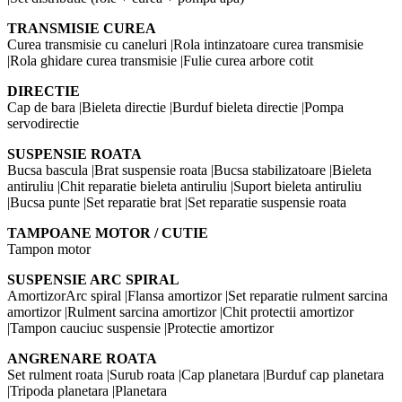
TRANSMISIE CUREA
Curea transmisie cu caneluri |Rola intinzatoare curea transmisie
|Rola ghidare curea transmisie |Fulie curea arbore cotit
DIRECTIE
Cap de bara |Bieleta directie |Burduf bieleta directie |Pompa
servodirectie
SUSPENSIE ROATA
Bucsa bascula |Brat suspensie roata |Bucsa stabilizatoare |Bieleta
antiruliu |Chit reparatie bieleta antiruliu |Suport bieleta antiruliu
|Bucsa punte |Set reparatie brat |Set reparatie suspensie roata
TAMPOANE MOTOR / CUTIE
Tampon motor
SUSPENSIE ARC SPIRAL
AmortizorArc spiral |Flansa amortizor |Set reparatie rulment sarcina
amortizor |Rulment sarcina amortizor |Chit protectii amortizor
|Tampon cauciuc suspensie |Protectie amortizor
ANGRENARE ROATA
Set rulment roata |Surub roata |Cap planetara |Burduf cap planetara
|Tripoda planetara |Planetara