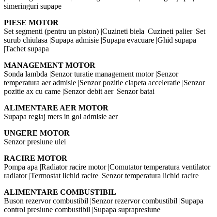
simeringuri supape
PIESE MOTOR
Set segmenti (pentru un piston) |Cuzineti biela |Cuzineti palier |Set
surub chiulasa |Supapa admisie |Supapa evacuare |Ghid supapa
|Tachet supapa
MANAGEMENT MOTOR
Sonda lambda |Senzor turatie management motor |Senzor
temperatura aer admisie |Senzor pozitie clapeta acceleratie |Senzor
pozitie ax cu came |Senzor debit aer |Senzor batai
ALIMENTARE AER MOTOR
Supapa reglaj mers in gol admisie aer
UNGERE MOTOR
Senzor presiune ulei
RACIRE MOTOR
Pompa apa |Radiator racire motor |Comutator temperatura ventilator
radiator |Termostat lichid racire |Senzor temperatura lichid racire
ALIMENTARE COMBUSTIBIL
Buson rezervor combustibil |Senzor rezervor combustibil |Supapa
control presiune combustibil |Supapa suprapresiune