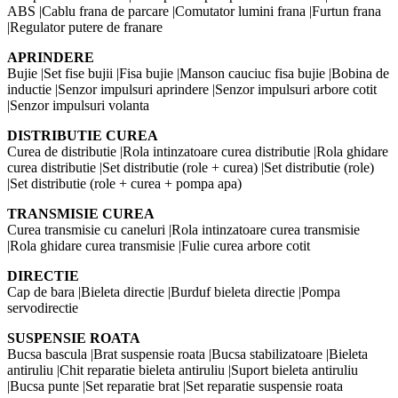
ABS |Cablu frana de parcare |Comutator lumini frana |Furtun frana
|Regulator putere de franare
APRINDERE
Bujie |Set fise bujii |Fisa bujie |Manson cauciuc fisa bujie |Bobina de
inductie |Senzor impulsuri aprindere |Senzor impulsuri arbore cotit
|Senzor impulsuri volanta
DISTRIBUTIE CUREA
Curea de distributie |Rola intinzatoare curea distributie |Rola ghidare
curea distributie |Set distributie (role + curea) |Set distributie (role)
|Set distributie (role + curea + pompa apa)
TRANSMISIE CUREA
Curea transmisie cu caneluri |Rola intinzatoare curea transmisie
|Rola ghidare curea transmisie |Fulie curea arbore cotit
DIRECTIE
Cap de bara |Bieleta directie |Burduf bieleta directie |Pompa
servodirectie
SUSPENSIE ROATA
Bucsa bascula |Brat suspensie roata |Bucsa stabilizatoare |Bieleta
antiruliu |Chit reparatie bieleta antiruliu |Suport bieleta antiruliu
|Bucsa punte |Set reparatie brat |Set reparatie suspensie roata