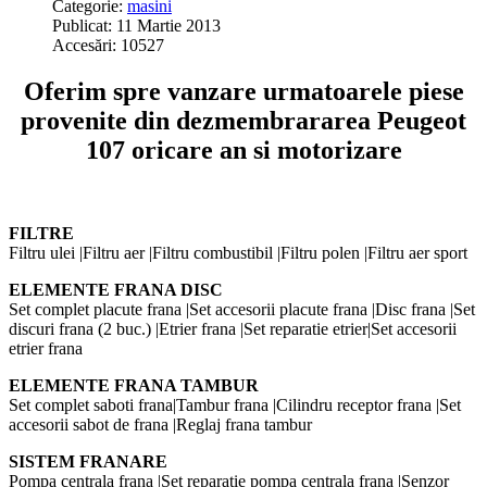
Categorie:
masini
Publicat: 11 Martie 2013
Accesări: 10527
Oferim spre vanzare urmatoarele piese
provenite din dezmembrararea Peugeot
107 oricare an si motorizare
FILTRE
Filtru ulei |Filtru aer |Filtru combustibil |Filtru polen |Filtru aer sport
ELEMENTE FRANA DISC
Set complet placute frana |Set accesorii placute frana |Disc frana |Set
discuri frana (2 buc.) |Etrier frana |Set reparatie etrier|Set accesorii
etrier frana
ELEMENTE FRANA TAMBUR
Set complet saboti frana|Tambur frana |Cilindru receptor frana |Set
accesorii sabot de frana |Reglaj frana tambur
SISTEM FRANARE
Pompa centrala frana |Set reparatie pompa centrala frana |Senzor