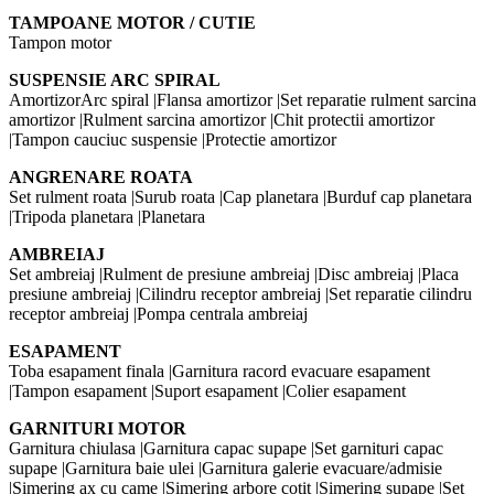
TAMPOANE MOTOR / CUTIE
Tampon motor
SUSPENSIE ARC SPIRAL
AmortizorArc spiral |Flansa amortizor |Set reparatie rulment sarcina
amortizor |Rulment sarcina amortizor |Chit protectii amortizor
|Tampon cauciuc suspensie |Protectie amortizor
ANGRENARE ROATA
Set rulment roata |Surub roata |Cap planetara |Burduf cap planetara
|Tripoda planetara |Planetara
AMBREIAJ
Set ambreiaj |Rulment de presiune ambreiaj |Disc ambreiaj |Placa
presiune ambreiaj |Cilindru receptor ambreiaj |Set reparatie cilindru
receptor ambreiaj |Pompa centrala ambreiaj
ESAPAMENT
Toba esapament finala |Garnitura racord evacuare esapament
|Tampon esapament |Suport esapament |Colier esapament
GARNITURI MOTOR
Garnitura chiulasa |Garnitura capac supape |Set garnituri capac
supape |Garnitura baie ulei |Garnitura galerie evacuare/admisie
|Simering ax cu came |Simering arbore cotit |Simering supape |Set