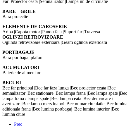
Far |Proiector ceata |Semnalizator |Lampa nr. de circulatie
BARE – GRILE
Bara protectie
ELEMENTE DE CAROSERIE
Aripa |Capota motor |Panou fata |Suport far |Traversa
OGLINZI RETROVIZOARE
Oglinda retrovizoare exterioara |Geam oglinda exterioara
PORTBAGAJE
Bara portbagaj plafon
ACUMULATORI
Baterie de alimentare
BECURI
Bec far principal |Bec far faza lunga |Bec proiector ceata |Bec
semnalizator |Bec stationare |Bec lampa frana |Bec lampa spate |Bec
lampa frana / lampa spate |Bec lampa ceata |Bec demarcare /
avertizare |Bec lampa mers inapoi |Bec numar circulatie |Bec lumina
aditionala frana |Bec lumina portbagaj |Bec lumina interior |Bec
lumina citire
Prec