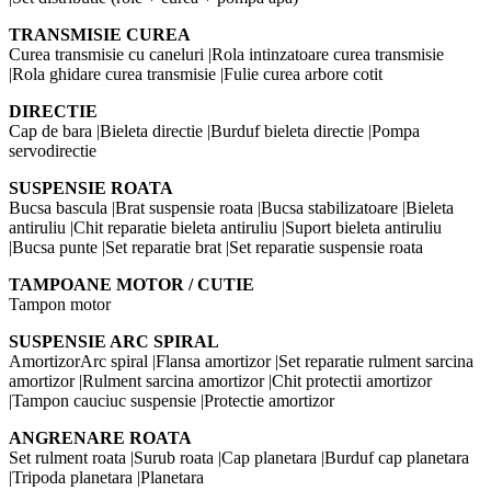
TRANSMISIE CUREA
Curea transmisie cu caneluri |Rola intinzatoare curea transmisie
|Rola ghidare curea transmisie |Fulie curea arbore cotit
DIRECTIE
Cap de bara |Bieleta directie |Burduf bieleta directie |Pompa
servodirectie
SUSPENSIE ROATA
Bucsa bascula |Brat suspensie roata |Bucsa stabilizatoare |Bieleta
antiruliu |Chit reparatie bieleta antiruliu |Suport bieleta antiruliu
|Bucsa punte |Set reparatie brat |Set reparatie suspensie roata
TAMPOANE MOTOR / CUTIE
Tampon motor
SUSPENSIE ARC SPIRAL
AmortizorArc spiral |Flansa amortizor |Set reparatie rulment sarcina
amortizor |Rulment sarcina amortizor |Chit protectii amortizor
|Tampon cauciuc suspensie |Protectie amortizor
ANGRENARE ROATA
Set rulment roata |Surub roata |Cap planetara |Burduf cap planetara
|Tripoda planetara |Planetara