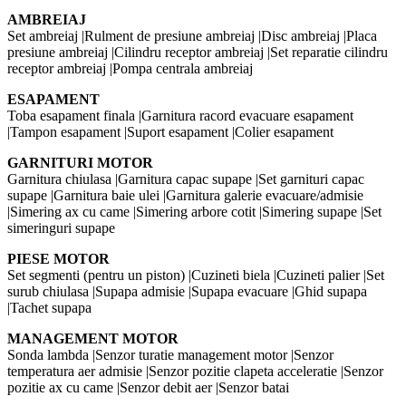
AMBREIAJ
Set ambreiaj |Rulment de presiune ambreiaj |Disc ambreiaj |Placa
presiune ambreiaj |Cilindru receptor ambreiaj |Set reparatie cilindru
receptor ambreiaj |Pompa centrala ambreiaj
ESAPAMENT
Toba esapament finala |Garnitura racord evacuare esapament
|Tampon esapament |Suport esapament |Colier esapament
GARNITURI MOTOR
Garnitura chiulasa |Garnitura capac supape |Set garnituri capac
supape |Garnitura baie ulei |Garnitura galerie evacuare/admisie
|Simering ax cu came |Simering arbore cotit |Simering supape |Set
simeringuri supape
PIESE MOTOR
Set segmenti (pentru un piston) |Cuzineti biela |Cuzineti palier |Set
surub chiulasa |Supapa admisie |Supapa evacuare |Ghid supapa
|Tachet supapa
MANAGEMENT MOTOR
Sonda lambda |Senzor turatie management motor |Senzor
temperatura aer admisie |Senzor pozitie clapeta acceleratie |Senzor
pozitie ax cu came |Senzor debit aer |Senzor batai