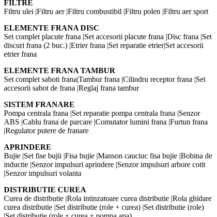
FILTRE
Filtru ulei |Filtru aer |Filtru combustibil |Filtru polen |Filtru aer sport
ELEMENTE FRANA DISC
Set complet placute frana |Set accesorii placute frana |Disc frana |Set
discuri frana (2 buc.) |Etrier frana |Set reparatie etrier|Set accesorii
etrier frana
ELEMENTE FRANA TAMBUR
Set complet saboti frana|Tambur frana |Cilindru receptor frana |Set
accesorii sabot de frana |Reglaj frana tambur
SISTEM FRANARE
Pompa centrala frana |Set reparatie pompa centrala frana |Senzor
ABS |Cablu frana de parcare |Comutator lumini frana |Furtun frana
|Regulator putere de franare
APRINDERE
Bujie |Set fise bujii |Fisa bujie |Manson cauciuc fisa bujie |Bobina de
inductie |Senzor impulsuri aprindere |Senzor impulsuri arbore cotit
|Senzor impulsuri volanta
DISTRIBUTIE CUREA
Curea de distributie |Rola intinzatoare curea distributie |Rola ghidare
curea distributie |Set distributie (role + curea) |Set distributie (role)
|Set distributie (role + curea + pompa apa)